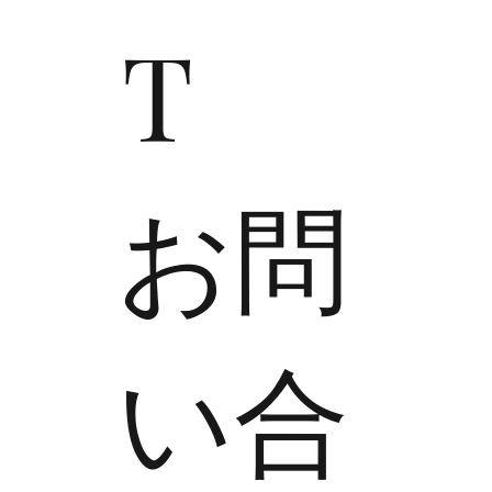
T
​お問
い合