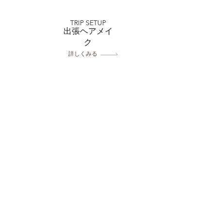
店 スタジオ和装3着撮
ログ
TRIP SETUP
出張ヘアメイ
ク
詳しくみる