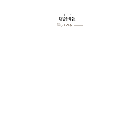
全店舗 ★ゴールデンウィー
クの営業について★
STORE
​店舗情報
詳しくみる