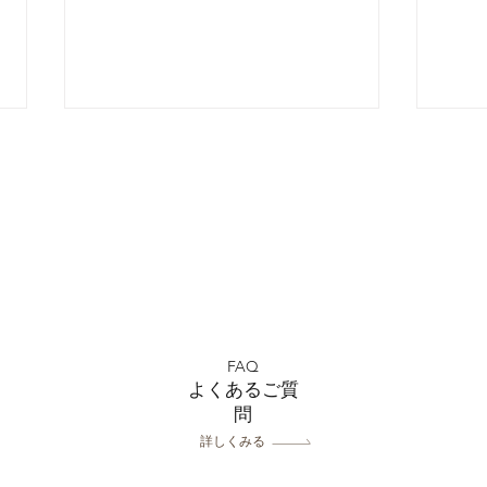
フォトウェディング前に準備
7月
するポイント5選 撮影前に
中！
FAQ
やっておきたいこと｜フォト
ーユ
よくあるご質
スタジオミルフィーユ浦和店
問
詳しくみる