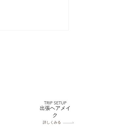
おトクなキャンペーン
フォトスタジオミルフィ
TRIP SETUP
浦和店
出張ヘアメイ
ク
詳しくみる