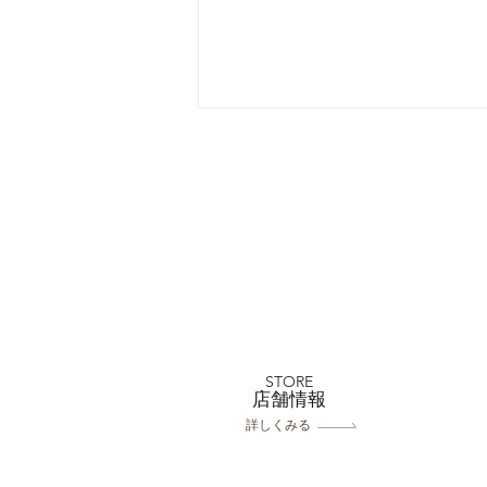
フォトウェディングと前撮り
の違いとは？それぞれの特徴
を分かりやすく解説｜フォト
STORE
​店舗情報
スタジオミルフィーユ浦和店
詳しくみる