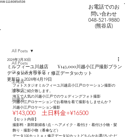
AW-11160854536
お電話でのお
問い合わせ
048-521-9880
(熊谷店)
All Posts
2024年3月30日
All Posts
ミルフィーユ川越店 ¥143,000川越小江戸撮影プラン
フェリチタ熊谷店
データ100カットｏｒ修正データ50カット
更新日：
2024年4月19日
上尾店
フォトスタジオミルフィーユ川越店小江戸ロケーション撮影の
浦和店
プランご紹介致します。
埼玉で人気の川越小江戸でのウェディングフォト撮影
川越店
川越小江戸ロケーションでお着物を着て撮影をしませんか？
川越小江戸ロケーション撮影
¥143,000　土日料金+¥16500
【セット内容】
撮影料・新郎新婦各1点・ヘアメイク・着付け・着付け小物・髪
飾り・撮影小物（番傘など）
データ100カットｏｒ修正データ50カットどちらかお選びいただ