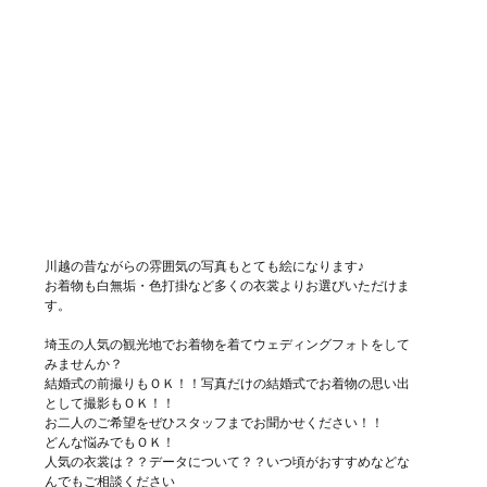
川越の昔ながらの雰囲気の写真もとても絵になります♪
お着物も白無垢・色打掛など多くの衣裳よりお選びいただけま
す。
埼玉の人気の観光地でお着物を着てウェディングフォトをして
みませんか？
結婚式の前撮りもＯＫ！！写真だけの結婚式でお着物の思い出
として撮影もＯＫ！！
お二人のご希望をぜひスタッフまでお聞かせください！！
どんな悩みでもＯＫ！
人気の衣裳は？？データについて？？いつ頃がおすすめなどな
んでもご相談ください