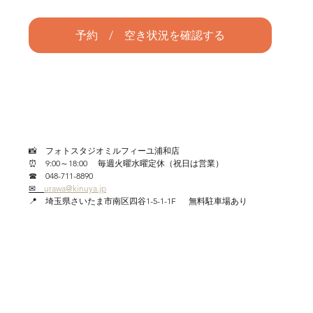
予約 / 空き状況を確認する
📸　フォトスタジオミルフィーユ浦和店
⏰　9:00～18:00     毎週火曜水曜定休（祝日は営業）
☎　048-711-8890
✉　
urawa@kinuya.jp
📍　埼玉県さいたま市南区四谷1-5-1-1F      無料駐車場あり