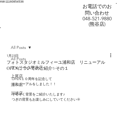
AW-11160854536
お電話でのお
問い合わせ
048-521-9880
(熊谷店)
All Posts
1月23日
All Posts
フォトスタジオミルフィーユ浦和店 リニューアル
フェリチタ熊谷店
OPENについてのご紹介✨その１
上尾店
OPEN１０周年を記念して
リニューアルをしました！！
浦和店
川越店
ぞくぞく背景をご紹介いたします♪
つぎの背景もお楽しみにしていてください🌞