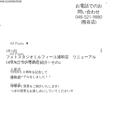
AW-11160854536
お電話でのお
問い合わせ
048-521-9880
(熊谷店)
All Posts
2月13日
All Posts
フォトスタジオミルフィーユ浦和店 リニューアル
フェリチタ熊谷店
OPENについてのご紹介✨その2
上尾店
OPEN１０周年を記念して
リニューアルをしました！！
浦和店
川越店
ぞくぞく背景をご紹介いたします♪
つぎの背景もお楽しみにしていてください🌞