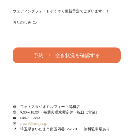
ウェディングフォトもぞくぞく更新予定でございます！！
おたのしみに♪
予約 / 空き状況を確認する
📸　フォトスタジオミルフィーユ浦和店
⏰　9:00～18:00     毎週火曜水曜定休（祝日は営業）
☎　048-711-8890
✉　
urawa@kinuya.jp
📍　埼玉県さいたま市南区四谷1-5-1-1F      無料駐車場あり