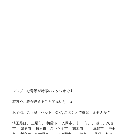
シンプルな背景が特徴のスタジオです！
衣裳や小物が映えること間違いなし♬
お子様、ご両親、ペット　OKなスタジオで撮影しませんか？
埼玉県は、 上尾市、 朝霞市、 入間市、 川口市、 川越市、久喜
市、 鴻巣市、 越谷市、さいたま市、 志木市、 、  草加市、 戸田
市、 新座市、富士見市、 ふじみ野市、 三郷市、吉見町、 和光