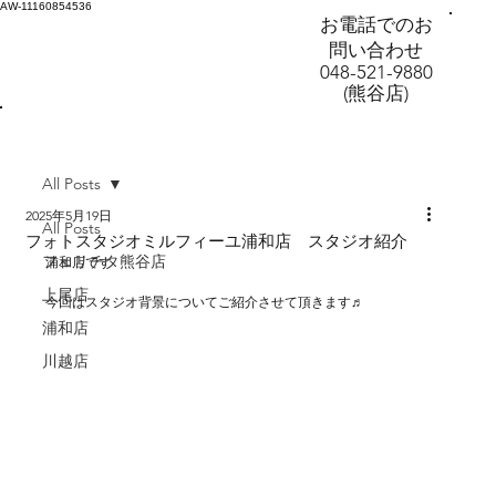
AW-11160854536
お電話でのお
問い合わせ
048-521-9880
(熊谷店)
All Posts
2025年5月19日
All Posts
フォトスタジオミルフィーユ浦和店 スタジオ紹介
フェリチタ熊谷店
浦和店です
上尾店
今回はスタジオ背景についてご紹介させて頂きます♬
浦和店
川越店