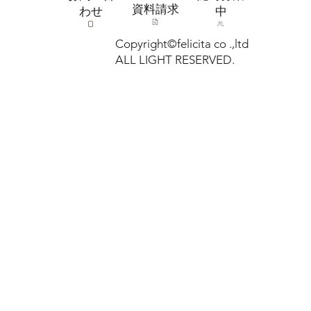
​資料請求
わせ
中
Copyright©felicita co .,ltd
ALL LIGHT RESERVED.