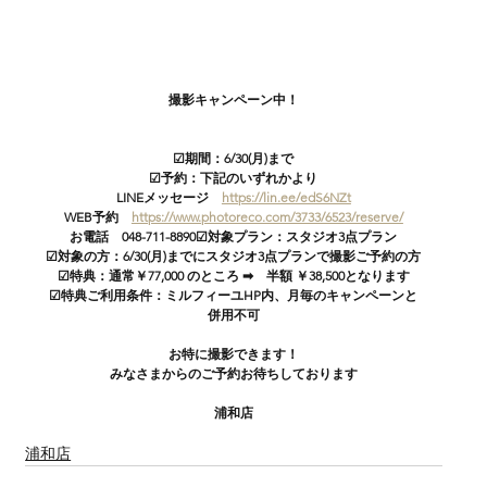
撮影キャンペーン中！
☑期間：6/30(月)まで
☑予約：下記のいずれかより
LINEメッセージ　
https://lin.ee/edS6NZt
WEB予約
https://www.photoreco.com/3733/6523/reserve/
お電話
　048-711-8890☑対象プラン：スタジオ3点プラン
☑対象の方：6/30(月)までにスタジオ3点プランで撮影ご予約の方
☑特典：通常￥77,000 のところ ➡　半額 ￥38,500となります
☑特典ご利用条件：ミルフィーユHP内、月毎のキャンペーンと
併用不可
お特に撮影できます！
みなさまからのご予約お待ちしております
浦和店
浦和店