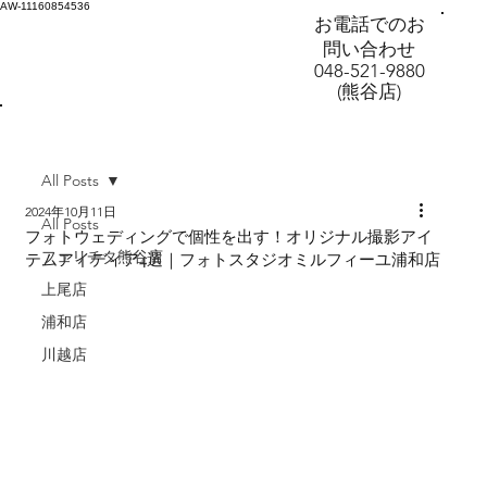
AW-11160854536
お電話でのお
問い合わせ
048-521-9880
(熊谷店)
All Posts
2024年10月11日
All Posts
フォトウェディングで個性を出す！オリジナル撮影アイ
フェリチタ熊谷店
テムアイディア4選｜フォトスタジオミルフィーユ浦和店
上尾店
浦和店
川越店