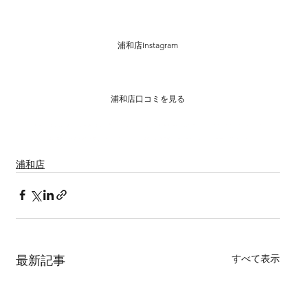
浦和店Instagram
浦和店口コミを見る
前撮り　結婚式準備　プレ花嫁　結婚写真 　ウェディングドレス　和装前撮り　ロケーションフォト　埼玉フォトスタジオ
前撮り撮影　カメラマンと繋がりたい　ウェディング撮影　花嫁準備 　カラードレス 　エンゲージメントフォト
浦和店
すべて表示
最新記事