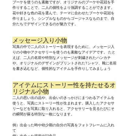
ブーケを使うのも素敵ですが、オリジナルのブーケや花冠を手
作りすることで、二人の個性をより強調することができます。
花や好きな色の花を選んで、テーマに合わせたブーケや花冠を
作りましょう。シンプルなものからゴージャスなものまで、自
分たちでデザインできるのが魅力です。
メッセージ入り小物
写真の中で二人のストーリーを表現するために、メッセージ入
りの小物やアクセサリーを使うのも素敵なアイデアです。 たと
えば、二人の名前や特別なメッセージが刺繍されたハンカチ
や、オリジナルのデザインがプリントされたTシャツ、靴に名前
を書き込むなど、個性的なアイテムを手作りしてみましょう
アイテムにストーリー性を持たせるオ
リジナル小物
二人の思い出の品や、出会いのきっかけにまつわるアイテムを
使うと、写真にストーリー性が生まれます。購入したアクセサ
リーなどを写真に取り入れると、アクセサリーを見るたびにそ
の瞬間が蘇る特別な一枚になります。
例）出会った時や幼少期の自分の写真をフォトフレームに入れ
て
例）出会った場所の記念品