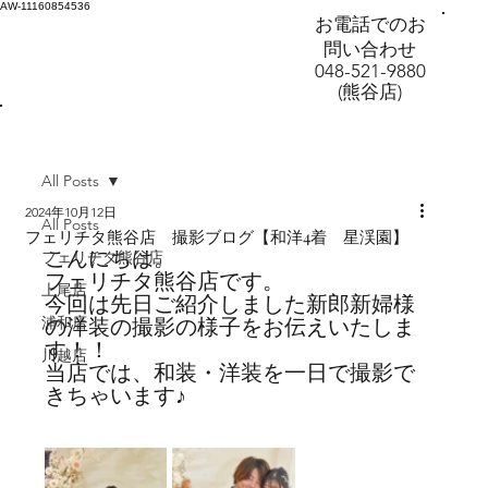
AW-11160854536
お電話でのお
問い合わせ
048-521-9880
(熊谷店)
All Posts
2024年10月12日
All Posts
フェリチタ熊谷店 撮影ブログ【和洋4着 星渓園】
こんにちは。
フェリチタ熊谷店
フェリチタ熊谷店です。
上尾店
今回は先日ご紹介しました新郎新婦様
浦和店
の洋装の撮影の様子をお伝えいたしま
す！！
川越店
当店では、和装・洋装を一日で撮影で
きちゃいます♪