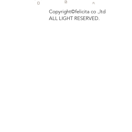
Copyright©felicita co .,ltd
ALL LIGHT RESERVED.