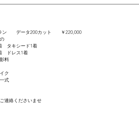
　　データ200カット　　￥220,000
の
着　タキシード1着
着　ドレス1着
影料
イク
一式　
ご連絡くださいませ