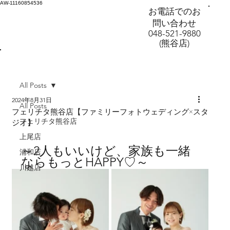
AW-11160854536
お電話でのお
問い合わせ
048-521-9880
(熊谷店)
All Posts
2024年8月31日
All Posts
フェリチタ熊谷店【ファミリーフォトウェディング×スタ
フェリチタ熊谷店
ジオ】
上尾店
～2人もいいけど、家族も一緒
浦和店
ならもっとHAPPY♡～
川越店