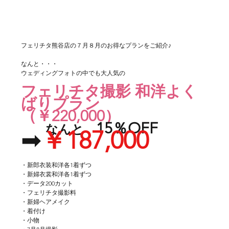
フェリチタ熊谷店の７月８月のお得なプランをご紹介♪
なんと・・・
ウェディングフォトの中でも大人気の
フェリチタ撮影 和洋よく
ばりプラン
（￥220,000）
15％OFF　
　　なんと　
➡
￥187,000
・新郎衣装和洋各1着ずつ
・新婦衣裳和洋各1着ずつ
・データ200カット
・フェリチタ撮影料
・新婦ヘアメイク
・着付け
・小物