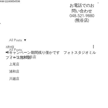
AW-11160854536
お電話でのお
問い合わせ
048-521-9880
(熊谷店)
All Posts
3月9日
All Posts
📢キャンペーン期間残り僅かです フォトスタジオミル
フェリチタ熊谷店
フィーユ浦和店
上尾店
浦和店
川越店