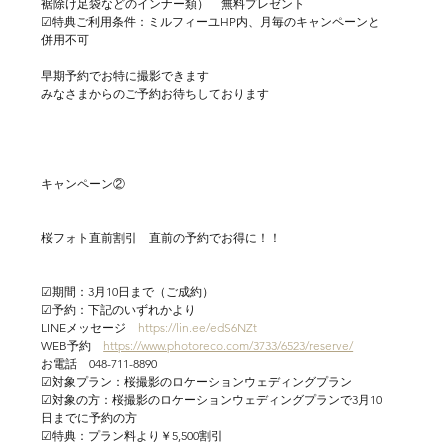
裾除け足袋などのインナー類）　無料プレゼント
☑特典ご利用条件：ミルフィーユHP内、月毎のキャンペーンと
併用不可
早期予約でお特に撮影できます
みなさまからのご予約お待ちしております
キャンペーン②
桜フォト直前割引　直前の予約でお得に！！
☑期間：3月10日まで（ご成約）
☑予約：下記のいずれかより
LINEメッセージ　
https://lin.ee/edS6NZt
WEB予約　
https://www.photoreco.com/3733/6523/reserve/
お電話　048-711-8890
☑対象プラン：桜撮影のロケーションウェディングプラン
☑対象の方：桜撮影のロケーションウェディングプランで3月10
日までに予約の方
☑特典：プラン料より￥5,500割引