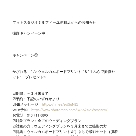
フォトスタジオミルフィーユ浦和店からのお知らせ
撮影キャンペーン中！
キャンペーン①
かざれる　” A4ウェルカムボードプリント ”＆”手ぶらで撮影セ
ット”　プレゼント✨
☑期間：～３月末まで
☑予約：下記のいずれかより
LINEメッセージ　
https://lin.ee/edS6NZt
WEB予約　
https://www.photoreco.com/3733/6523/reserve/
お電話　048-711-8890
☑対象プラン：全てのウェディングプラン
☑対象の方：ウェディングプランを３月末までに撮影の方
☑特典：ウェルカムボードプリント＆手ぶらで撮影セット（肌着