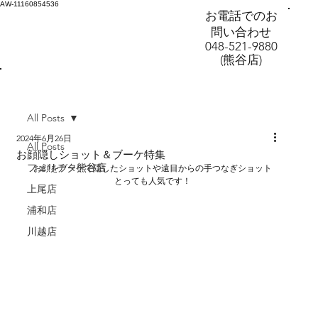
AW-11160854536
お電話でのお
問い合わせ
048-521-9880
(熊谷店)
All Posts
2024年6月26日
All Posts
お顔隠しショット＆ブーケ特集
フェリチタ熊谷店
お顔をブーケで隠したショットや遠目からの手つなぎショット
とっても人気です！
上尾店
浦和店
川越店