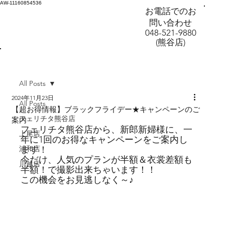
AW-11160854536
お電話でのお
問い合わせ
048-521-9880
(熊谷店)
All Posts
2024年11月23日
All Posts
【超お得情報】ブラックフライデー★キャンペーンのご
フェリチタ熊谷店
案内
フェリチタ熊谷店から、新郎新婦様に、一
上尾店
年に1回のお得なキャンペーンをご案内し
浦和店
ます！
今だけ、人気のプランが半額＆衣裳差額も
川越店
半額！で撮影出来ちゃいます！！
この機会をお見逃しなく～♪